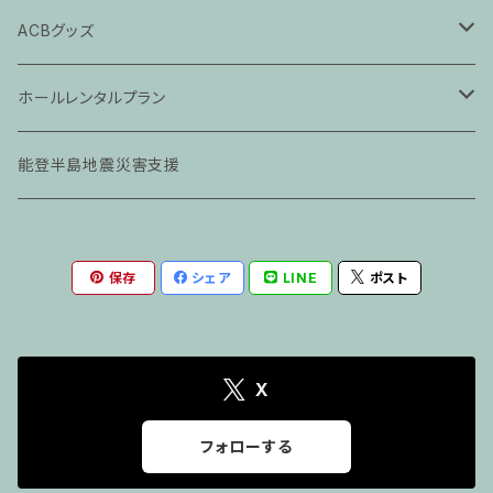
ラバーバンド
CD
ACBグッズ
クージー
パーカー
ホールレンタルプラン
ロンT
ホールレンタル
能登半島地震災害支援
コーチJ
Rec
保存
シェア
LINE
ポスト
その他
プリプロ
Tシャツ
X
フォローする